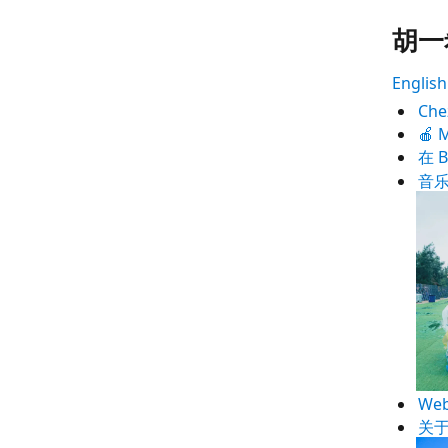
胡一
English
Ch
🍎
在 
音
We
关